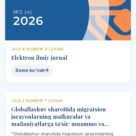
JILD 4 NOMERI 2 (2026)
Elektron ilmiy jurnal
Sonni ko'rish
e
l
ita
2024
JILD 2 NOMERI 1 (2024)
Globallashuv sharoitida migratsion
Vol. 2 · No. 1
jarayonlarning mafkuralar va
madaniyatlarga ta'sir: muammo va
2024
yechimlar
"Globallashuv sharoitida migratsion jarayonlarning