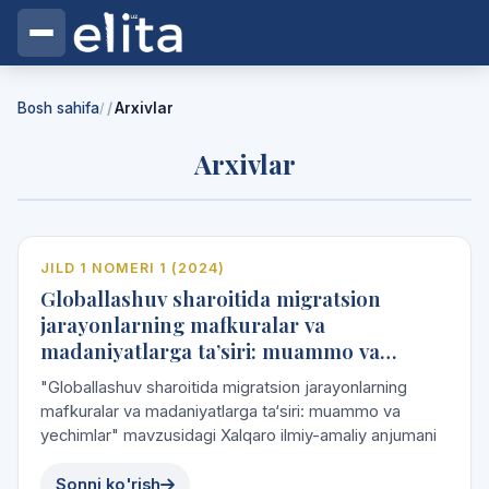
Bosh sahifa
Arxivlar
/
Arxivlar
e
l
ita
2024
JILD 1 NOMERI 1 (2024)
Globallashuv sharoitida migratsion
Vol. 1 · No. 1
jarayonlarning mafkuralar va
madaniyatlarga ta’siri: muammo va
2024
yechimlar
"Globallashuv sharoitida migratsion jarayonlarning
mafkuralar va madaniyatlarga ta‘siri: muammo va
yechimlar" mavzusidagi Xalqaro ilmiy-amaliy anjumani
Sonni ko'rish