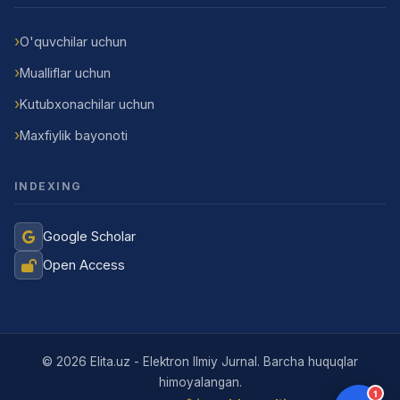
O'quvchilar uchun
Mualliflar uchun
Kutubxonachilar uchun
Maxfiylik bayonoti
INDEXING
Google Scholar
Open Access
Jurnal Yordamchisi
Onlayn
© 2026 Elita.uz - Elektron Ilmiy Jurnal. Barcha huquqlar
himoyalangan.
1