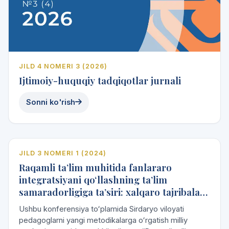
JILD 4 NOMERI 3 (2026)
Ijtimoiy-huquqiy tadqiqotlar jurnali
Sonni ko'rish
e
l
ita
2024
JILD 3 NOMERI 1 (2024)
Raqamli ta’lim muhitida fanlararo
Vol. 3 · No. 1
integratsiyani qoʻllashning ta’lim
samaradorligiga ta’siri: xalqaro tajribalar
2024
va rivojlanish istiqbollari
Ushbu konferensiya toʻplamida Sirdaryo viloyati
pedagoglarni yangi metodikalarga oʻrgatish milliy