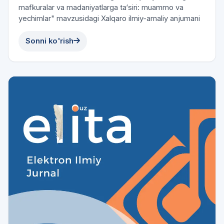
mafkuralar va madaniyatlarga ta‘siri: muammo va
yechimlar" mavzusidagi Xalqaro ilmiy-amaliy anjumani
Sonni ko'rish
2023