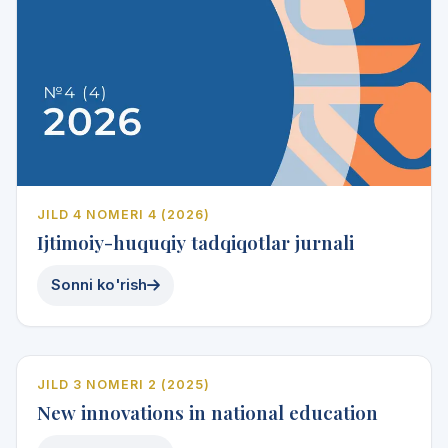
JILD 4 NOMERI 4 (2026)
Ijtimoiy-huquqiy tadqiqotlar jurnali
Sonni ko'rish
e
l
ita
2025
JILD 3 NOMERI 2 (2025)
New innovations in national education
Vol. 3 · No. 2