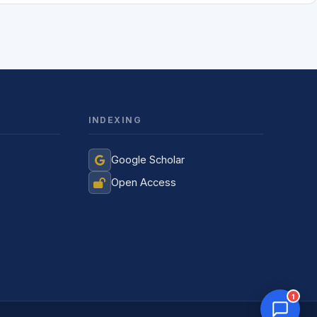
INDEXING
Jurnal Yordamchisi
Google Scholar
Onlayn
Open Access
1