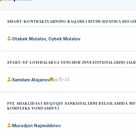
SMART-KONTRAKTLARNING RAQAMLI BITIM SIFATIDA BELGILA
Otabek Mutalov, Oybek Mutalov
START-UP LOYIHALARGA VENCHUR INVESTITSIYALARINI JALB
Xamdam Atajanov
pp.15-24
PUL SHAKLIDAGI HUQUQIY SANKSIYALARNI BELGILASHDA MU
KOMPLEKS YONDASHUVI
Murodjon Najmiddinov