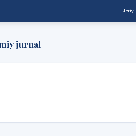
Joriy
lmiy jurnal