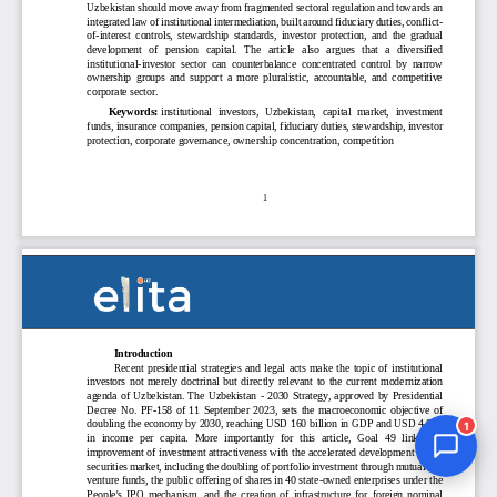
Jurnal Yordamchisi
Onlayn
1