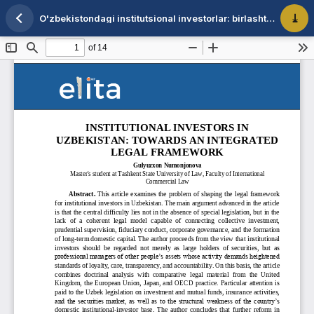
O'zbekistondagi institutsional investorlar: birlashtirilgan yuridik mezonga qarab
Maqola tafsilotlariga qaytish
PDF 